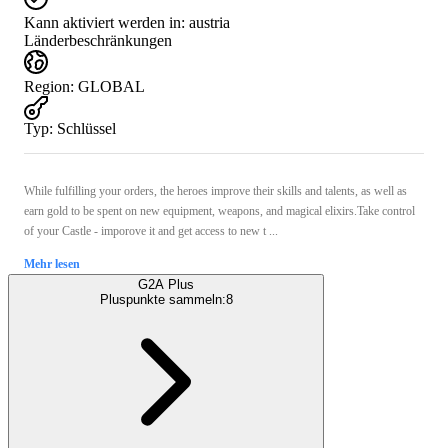
Kann aktiviert werden in:
austria
Länderbeschränkungen
Region
:
GLOBAL
Typ
:
Schlüssel
While fulfilling your orders, the heroes improve their skills and talents, as well as
earn gold to be spent on new equipment, weapons, and magical elixirs.Take control
of your Castle - imporove it and get access to new t ...
Mehr lesen
G2A Plus
Pluspunkte sammeln:
8