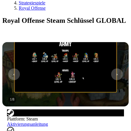
Strategiespiele
Royal Offense
Royal Offense Steam Schlüssel GLOBAL
1
/
8
Plattform
:
Steam
Aktivierungsanleitung