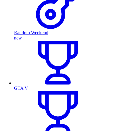
Random Weekend
new
GTA V