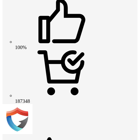
100%
187348