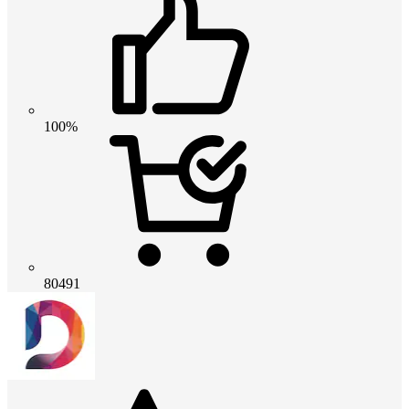
100%
80491