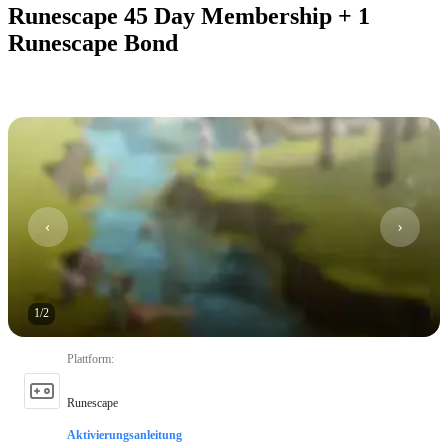
Runescape 45 Day Membership + 1
Runescape Bond
1
/
2
Plattform
:
Runescape
Aktivierungsanleitung