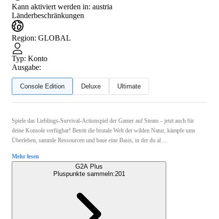
Kann aktiviert werden in:
austria
Länderbeschränkungen
Region
:
GLOBAL
Typ
:
Konto
Ausgabe:
Console Edition
Deluxe
Ultimate
Spiele das Lieblings-Survival-Actionspiel der Gamer auf Steam – jetzt auch für
deine Konsole verfügbar! Betritt die brutale Welt der wilden Natur, kämpfe ums
Überleben, sammle Ressourcen und baue eine Basis, in der du al ...
Mehr lesen
G2A Plus
Pluspunkte sammeln:
201