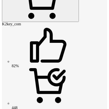
K2key_com
82%
448