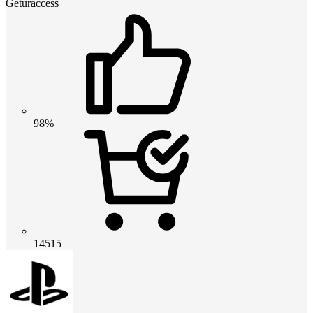
Geturaccess
98%
14515