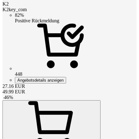
K2
K2key_com
82%
Positive Rückmeldung
448
Angebotsdetails anzeigen
27.16
EUR
49.99
EUR
-
46
%