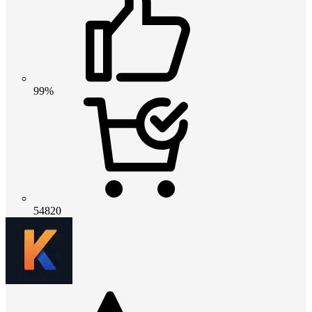
99%
54820