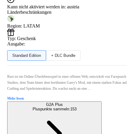
Kann nicht aktiviert werden in:
austria
Länderbeschränkungen
Region
:
LATAM
Typ
:
Geschenk
Ausgabe:
Standard Edition
+ DLC Bundle
Rust ist ein Online-Überlebensspiel in einer offenen Welt, entwickelt von Facepunch
Studios, dem Team hinter dem berühmten Garry's Mod, mit einem starken Fokus auf
Crafting und Spielerinteraktion. Du wachst nackt an eine ...
Mehr lesen
G2A Plus
Pluspunkte sammeln:
153