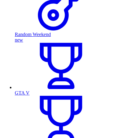
Random Weekend
new
GTA V