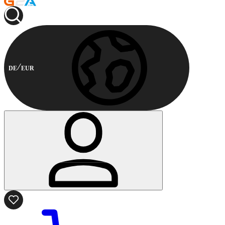
DE
EUR