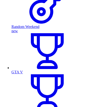
Random Weekend
new
GTA V