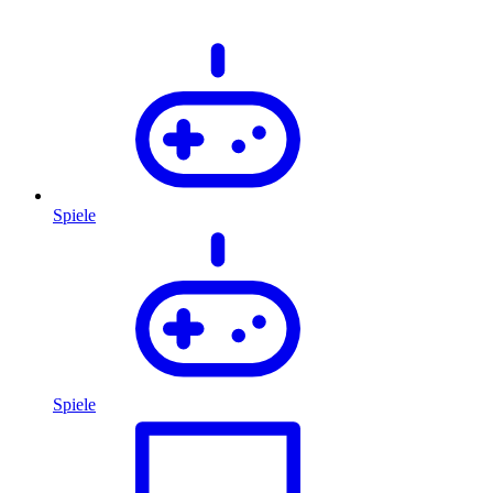
Spiele
Spiele