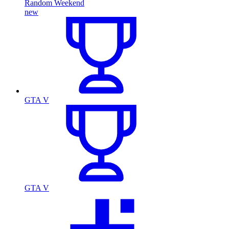
Random Weekend
new
GTA V
GTA V