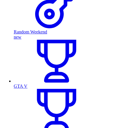
Random Weekend
new
GTA V