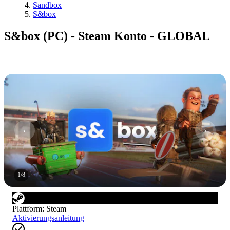
Sandbox
S&box
S&box (PC) - Steam Konto - GLOBAL
1
/
8
Plattform
:
Steam
Aktivierungsanleitung