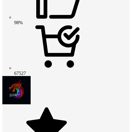
98%
67527