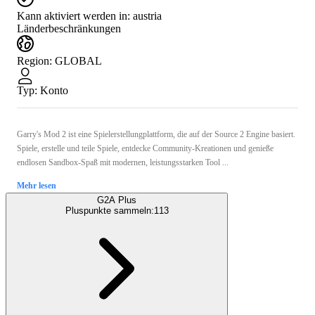
Kann aktiviert werden in:
austria
Länderbeschränkungen
Region
:
GLOBAL
Typ
:
Konto
Garry's Mod 2 ist eine Spielerstellungplattform, die auf der Source 2 Engine basiert.
Spiele, erstelle und teile Spiele, entdecke Community-Kreationen und genieße
endlosen Sandbox-Spaß mit modernen, leistungsstarken Tool ...
Mehr lesen
G2A Plus
Pluspunkte sammeln:
113