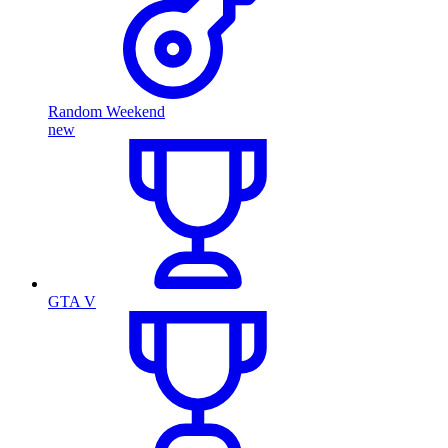
Random Weekend
new
GTA V