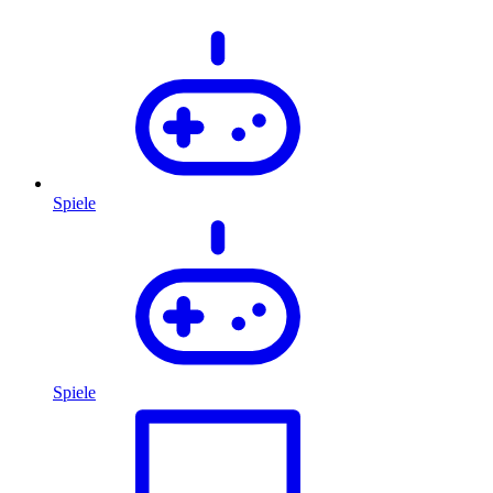
Spiele
Spiele