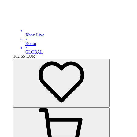
Xbox Live
•
Konto
•
GLOBAL
102.65
EUR