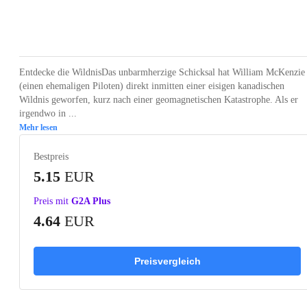
Loading...
Loading...
Loading...
Loading...
Loading
Entdecke die WildnisDas unbarmherzige Schicksal hat William McKenzie
(einen ehemaligen Piloten) direkt inmitten einer eisigen kanadischen
Wildnis geworfen, kurz nach einer geomagnetischen Katastrophe. Als er
irgendwo in ...
Mehr lesen
Bestpreis
5.15
EUR
Preis mit
G2A Plus
4.64
EUR
Preisvergleich