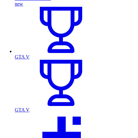
new
GTA V
GTA V