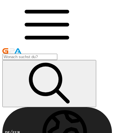
DE
EUR