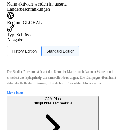
Kann aktiviert werden in:
austria
Länderbeschränkungen
Region
:
GLOBAL
Typ
:
Schlüssel
Ausgabe:
History Edition
Standard Edition
Die Siedler 7 besinnt sich auf den Kern der Marke mit bekannten Werten und
erweitert das Spielprinzip um sinnvolle Neuerungen. Die Kampagne übernimmt
dabei die Rolle des Tutorials, führt dich in 12 variablen Missionen in ...
Mehr lesen
G2A Plus
Pluspunkte sammeln:
20