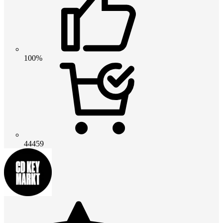
100%
44459