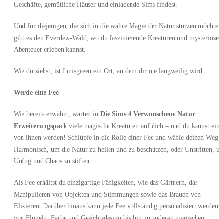
Geschäfte, gemütliche Häuser und einladende Sims findest.
Und für diejenigen, die sich in die wahre Magie der Natur stürzen möchte
gibt es den Everdew-Wald, wo du faszinierende Kreaturen und mysteriöse
Abenteuer erleben kannst.
Wie du siehst, ist Innisgreen ein Ort, an dem dir nie langweilig wird.
Werde eine Fee
Wie bereits erwähnt, warten in
Die Sims 4 Verwunschene Natur
Erweiterungspack
viele magische Kreaturen auf dich – und du kannst ei
von ihnen werden! Schlüpfe in die Rolle einer Fee und wähle deinen Weg
Harmonisch, um die Natur zu heilen und zu beschützen, oder Unstritten,
Unfug und Chaos zu stiften.
Als Fee erhältst du einzigartige Fähigkeiten, wie das Gärtnern, das
Manipulieren von Objekten und Stimmungen sowie das Brauen von
Elixieren. Darüber hinaus kann jede Fee vollständig personalisiert werden
von Flügeln, Farbe und Gesichtsdesign bis hin zu anderen magischen