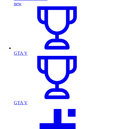
new
GTA V
GTA V