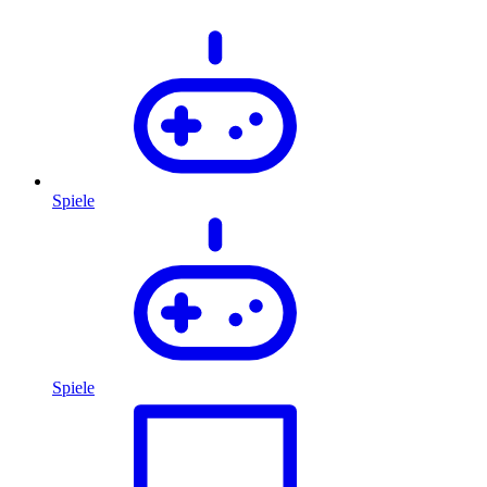
Spiele
Spiele