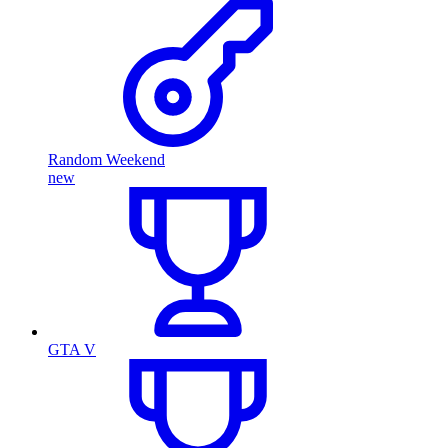
Random Weekend
new
GTA V