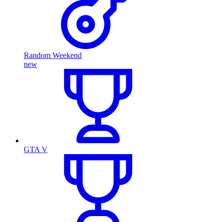
Random Weekend
new
GTA V