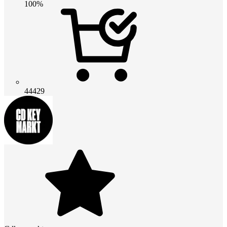
100%
44429