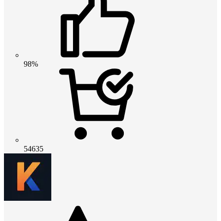
98%
54635