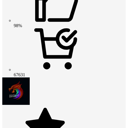
98%
67631