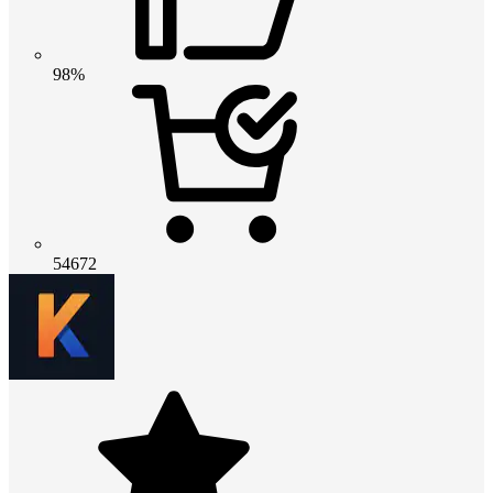
98%
54672