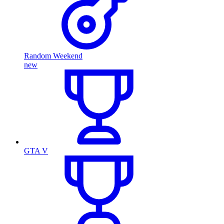
Random Weekend
new
GTA V