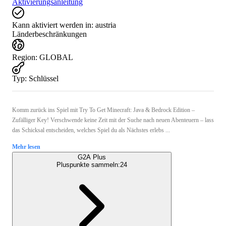
Aktivierungsanleitung
Kann aktiviert werden in:
austria
Länderbeschränkungen
Region
:
GLOBAL
Typ
:
Schlüssel
Komm zurück ins Spiel mit Try To Get Minecraft: Java & Bedrock Edition –
Zufälliger Key! Verschwende keine Zeit mit der Suche nach neuen Abenteuern – lass
das Schicksal entscheiden, welches Spiel du als Nächstes erlebs ...
Mehr lesen
G2A Plus
Pluspunkte sammeln:
24