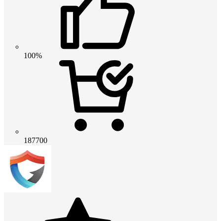
100%
187700