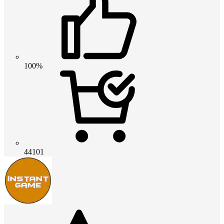
100%
44101