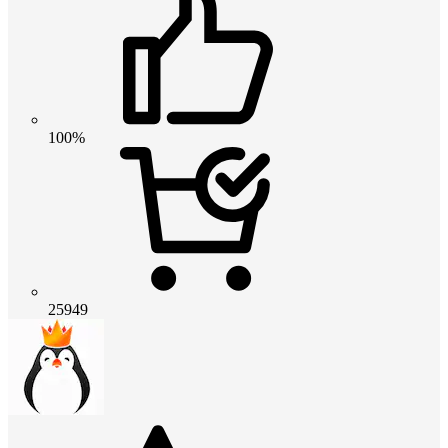
100%
25949