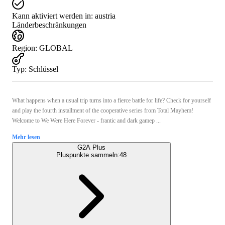
Kann aktiviert werden in:
austria
Länderbeschränkungen
Region
:
GLOBAL
Typ
:
Schlüssel
What happens when a usual trip turns into a fierce battle for life? Check for yourself
and play the fourth installment of the cooperative series from Total Mayhem!
Welcome to We Were Here Forever - frantic and dark gamep ...
Mehr lesen
G2A Plus
Pluspunkte sammeln:
48