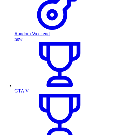
Random Weekend
new
GTA V