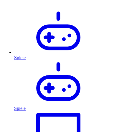
Spiele
Spiele