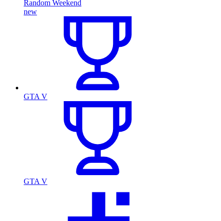
Random Weekend
new
GTA V
GTA V