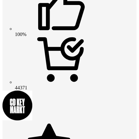
100%
44371