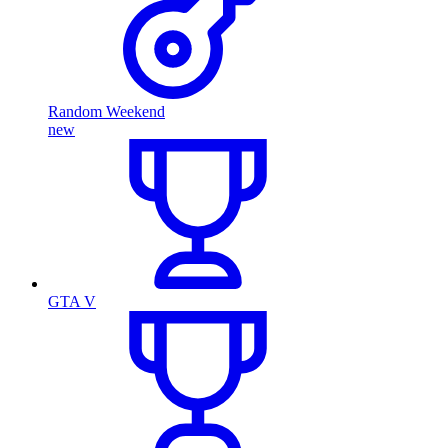
Random Weekend
new
GTA V