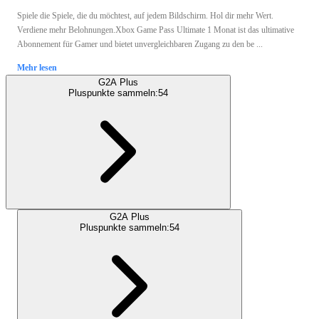
Spiele die Spiele, die du möchtest, auf jedem Bildschirm. Hol dir mehr Wert.
Verdiene mehr Belohnungen.Xbox Game Pass Ultimate 1 Monat ist das ultimative
Abonnement für Gamer und bietet unvergleichbaren Zugang zu den be ...
Mehr lesen
G2A Plus
Pluspunkte sammeln:
54
G2A Plus
Pluspunkte sammeln:
54