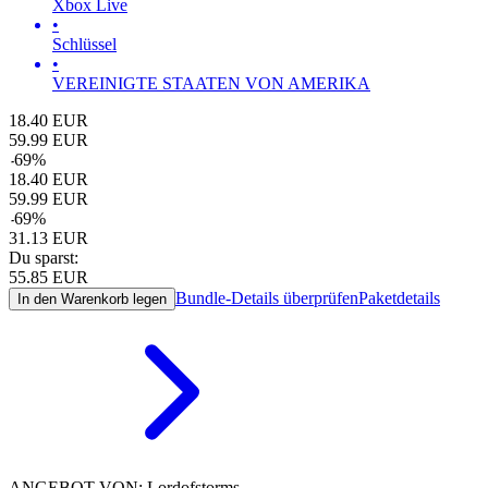
Xbox Live
•
Schlüssel
•
VEREINIGTE STAATEN VON AMERIKA
18.40
EUR
59.99
EUR
-
69
%
18.40
EUR
59.99
EUR
-
69
%
31.13
EUR
Du sparst:
55.85
EUR
Bundle-Details überprüfen
Paketdetails
In den Warenkorb legen
ANGEBOT VON: Lordofstorms