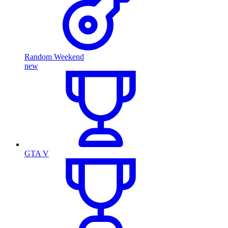
Random Weekend
new
GTA V