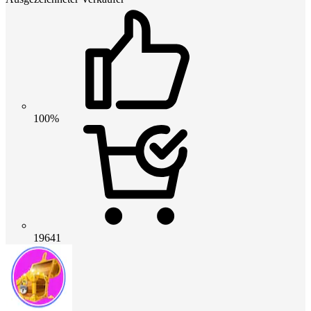
100%
19641