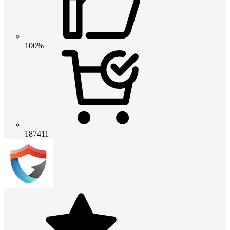
100%
187411