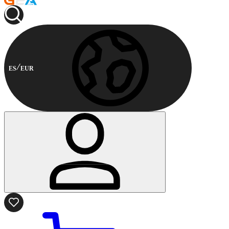
ES
EUR