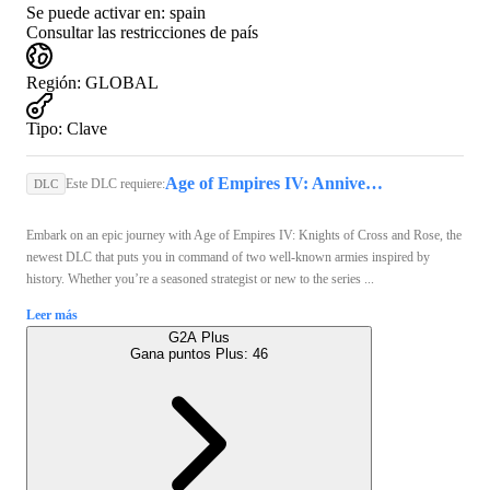
Se puede activar en:
spain
Consultar las restricciones de país
Región
:
GLOBAL
Tipo
:
Clave
Age of Empires IV: Anniversary Edition (PC) - Steam Key - GLOBAL
Este DLC requiere:
DLC
Embark on an epic journey with Age of Empires IV: Knights of Cross and Rose, the
newest DLC that puts you in command of two well-known armies inspired by
history. Whether you’re a seasoned strategist or new to the series ...
Leer más
G2A Plus
Gana puntos Plus:
46