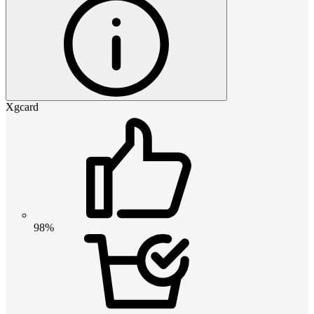
Xgcard
98%