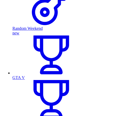
Random Weekend
new
GTA V