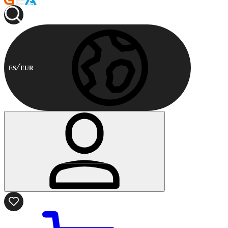
ES
EUR