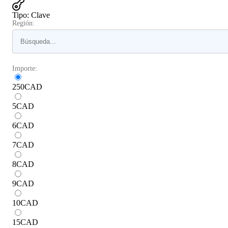
Tipo
:
Clave
Región:
Importe:
250
CAD
5
CAD
6
CAD
7
CAD
8
CAD
9
CAD
10
CAD
15
CAD