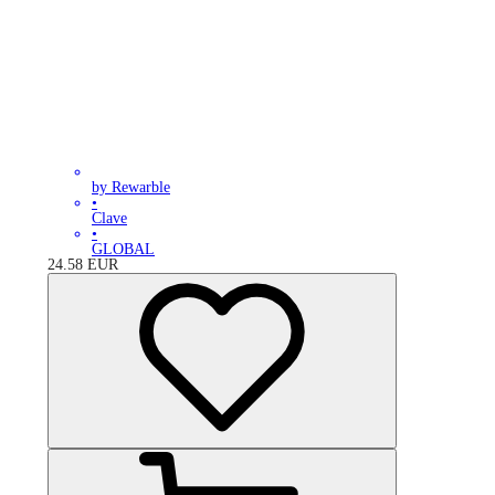
by Rewarble
•
Clave
•
GLOBAL
24.58
EUR