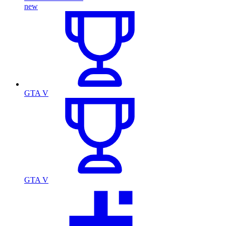
new
GTA V
GTA V