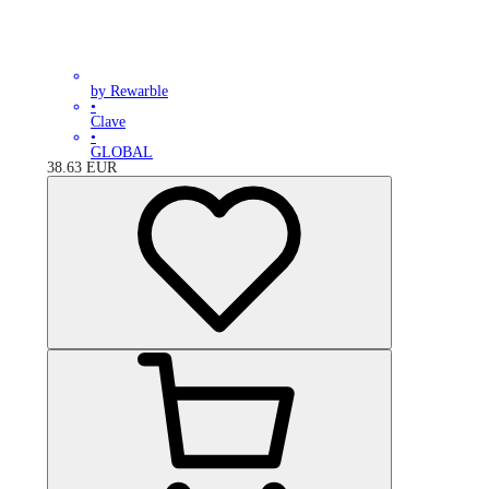
by Rewarble
•
Clave
•
GLOBAL
38.63
EUR