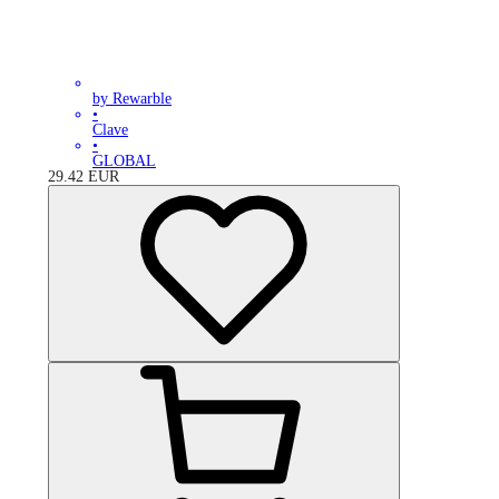
by Rewarble
•
Clave
•
GLOBAL
29.42
EUR