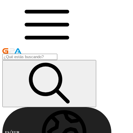
ES
EUR