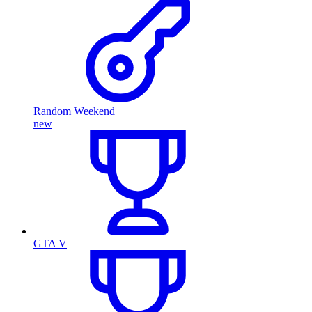
Random Weekend
new
GTA V