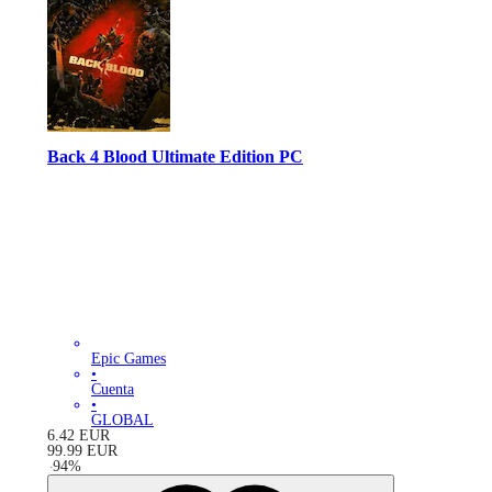
Back 4 Blood Ultimate Edition PC
Epic Games
•
Cuenta
•
GLOBAL
6.42
EUR
99.99
EUR
-
94
%