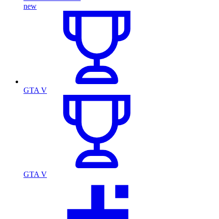
new
GTA V
GTA V