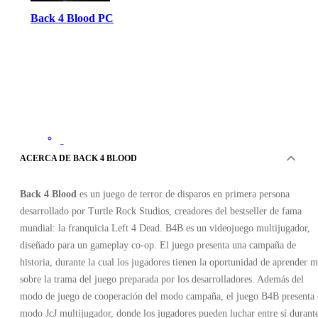
Back 4 Blood PC
Steam
•
ACERCA DE BACK 4 BLOOD
Clave
•
ESTADOS UNIDOS
Back 4 Blood
es un juego de terror de disparos en primera persona
18.86
EUR
59.99
EUR
desarrollado por Turtle Rock Studios, creadores del bestseller de fama
-
69
%
mundial: la franquicia Left 4 Dead. B4B es un videojuego multijugador,
diseñado para un gameplay co-op. El juego presenta una campaña de
historia, durante la cual los jugadores tienen la oportunidad de aprender m
sobre la trama del juego preparada por los desarrolladores. Además del
modo de juego de cooperación del modo campaña, el juego B4B presenta 
modo JcJ multijugador, donde los jugadores pueden luchar entre sí durant