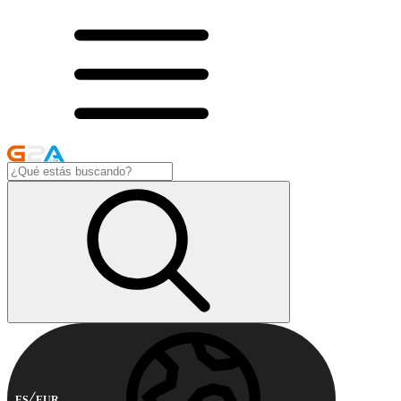
ES
EUR