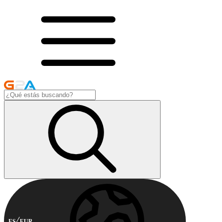
ES
EUR