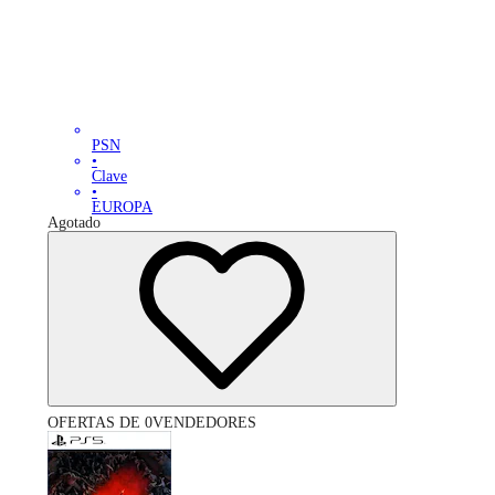
PSN
•
Clave
•
EUROPA
Agotado
OFERTAS DE 0VENDEDORES