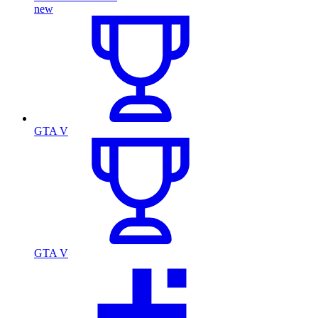
new
GTA V
GTA V