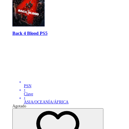
Back 4 Blood PS5
PSN
•
Clave
•
ASIA/OCEANÍA/ÁFRICA
Agotado