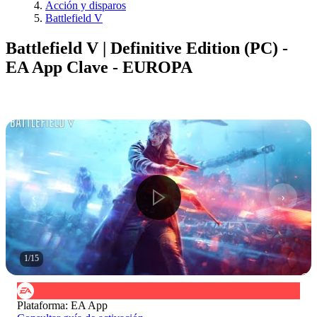
Acción y disparos
Battlefield V
Battlefield V | Definitive Edition (PC) -
EA App Clave - EUROPA
1
/
15
Plataforma
:
EA App