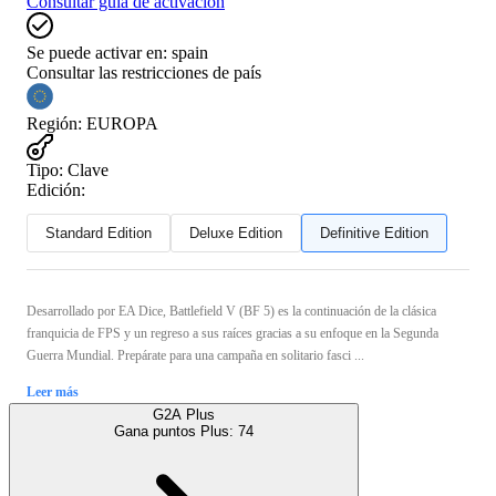
Consultar guía de activación
Se puede activar en:
spain
Consultar las restricciones de país
Región
:
EUROPA
Tipo
:
Clave
Edición:
Standard Edition
Deluxe Edition
Definitive Edition
Desarrollado por EA Dice, Battlefield V (BF 5) es la continuación de la clásica
franquicia de FPS y un regreso a sus raíces gracias a su enfoque en la Segunda
Guerra Mundial. Prepárate para una campaña en solitario fasci ...
Leer más
G2A Plus
Gana puntos Plus:
74