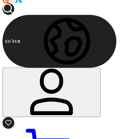
ES
EUR