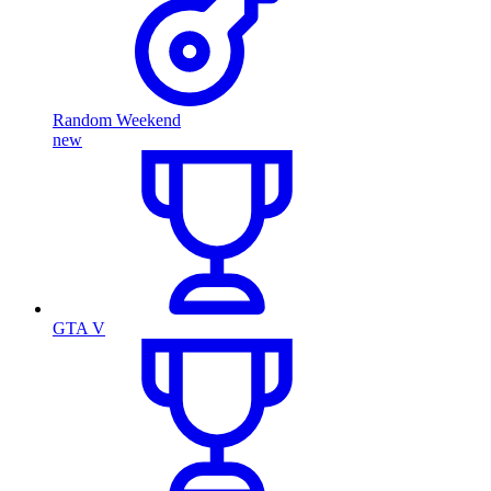
Random Weekend
new
GTA V