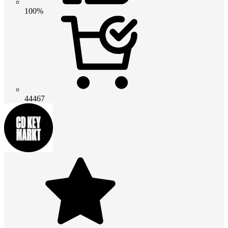
100%
44467