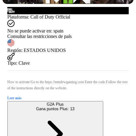
Plataforma
:
Call of Duty Official
No se puede activar en:
spain
Consultar las restricciones de país
Región
:
ESTADOS UNIDOS
Tipo
:
Clave
How to activate:Go to the https://mtndewgaming.com Enter the code.Follow the rest
of the instructions directly on the website.
Leer más
G2A Plus
Gana puntos Plus:
13