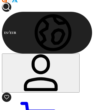
ES
EUR