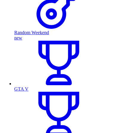
Random Weekend
new
GTA V