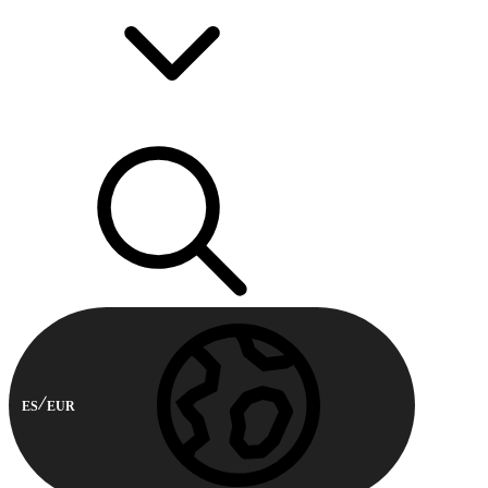
ES
EUR