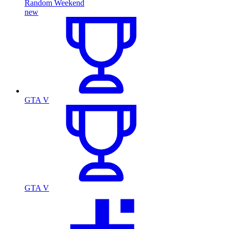
Random Weekend
new
GTA V
GTA V