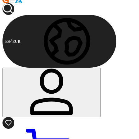
ES
EUR