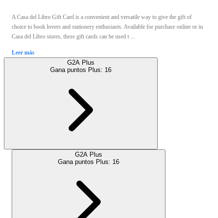
A Casa del Libro Gift Card is a convenient and versatile way to give the gift of
choice to book lovers and stationery enthusiasts. Available for purchase online or in
Casa del Libro stores, these gift cards can be used t ...
Leer más
G2A Plus
Gana puntos Plus:
16
G2A Plus
Gana puntos Plus:
16