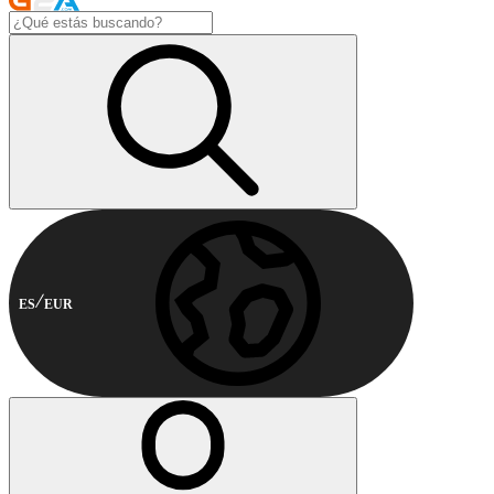
ES
EUR