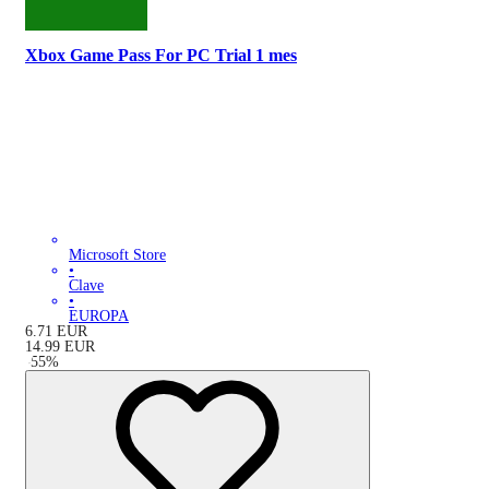
Xbox Game Pass For PC Trial 1 mes
Microsoft Store
•
Clave
•
EUROPA
6.71
EUR
14.99
EUR
-
55
%