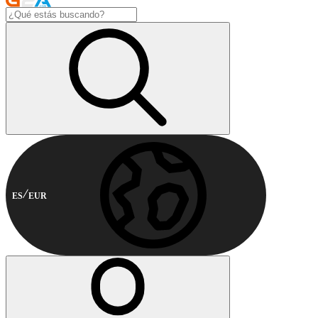
ES
EUR