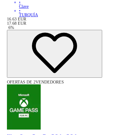
•
Clave
•
TURQUÍA
16.63
EUR
17.68
EUR
-
6
%
OFERTAS DE 2VENDEDORES