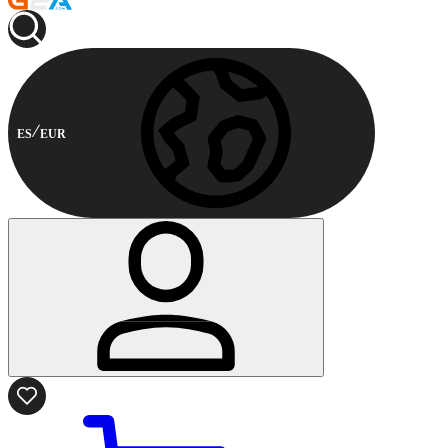
ES
EUR