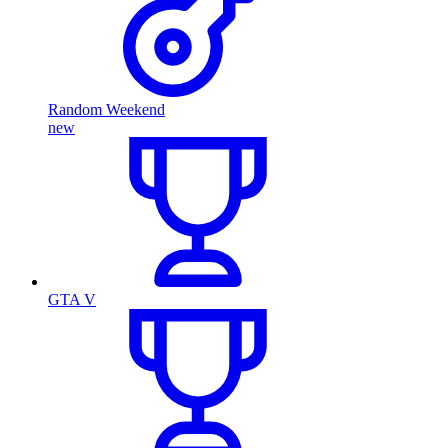
Random Weekend
new
GTA V