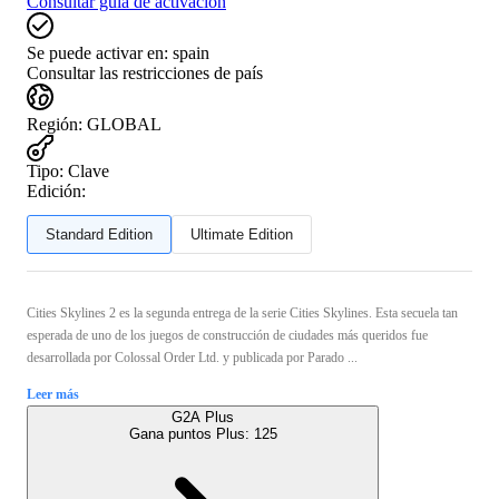
Consultar guía de activación
Se puede activar en:
spain
Consultar las restricciones de país
Región
:
GLOBAL
Tipo
:
Clave
Edición:
Standard Edition
Ultimate Edition
Cities Skylines 2 es la segunda entrega de la serie Cities Skylines. Esta secuela tan
esperada de uno de los juegos de construcción de ciudades más queridos fue
desarrollada por Colossal Order Ltd. y publicada por Parado ...
Leer más
G2A Plus
Gana puntos Plus:
125