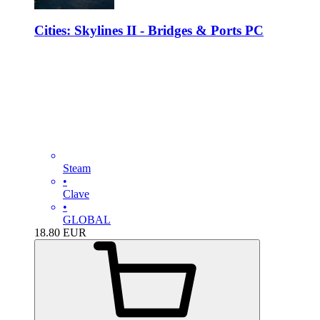
Cities: Skylines II - Bridges & Ports PC
Steam
•
Clave
•
GLOBAL
18.80
EUR