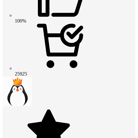
100%
25925