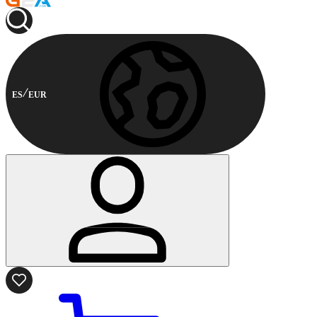
ES
EUR