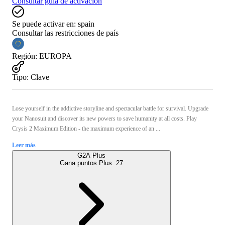
Consultar guía de activación
Se puede activar en:
spain
Consultar las restricciones de país
Región
:
EUROPA
Tipo
:
Clave
Lose yourself in the addictive storyline and spectacular battle for survival. Upgrade
your Nanosuit and discover its new powers to save humanity at all costs. Play
Crysis 2 Maximum Edition - the maximum experience of an ...
Leer más
G2A Plus
Gana puntos Plus:
27