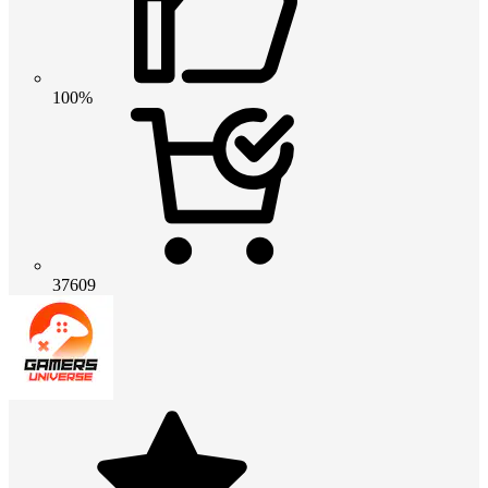
100%
37609