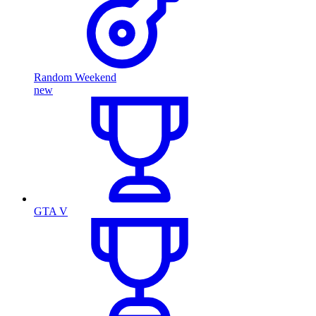
Random Weekend
new
GTA V