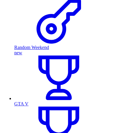
Random Weekend
new
GTA V