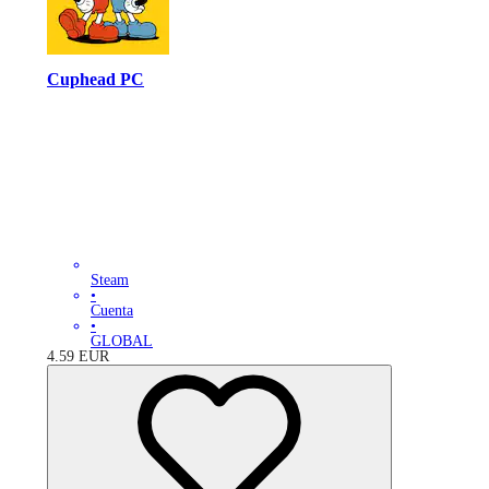
Cuphead PC
Steam
•
Cuenta
•
GLOBAL
4.59
EUR