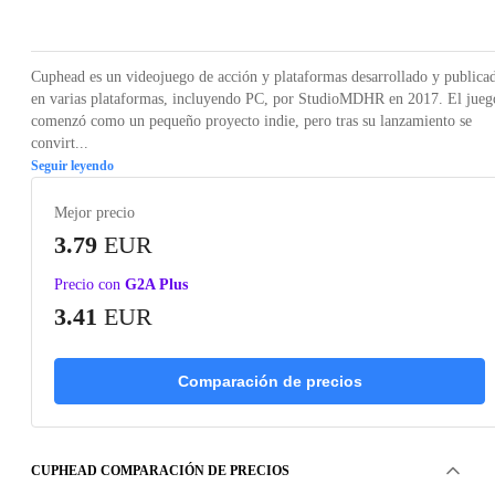
Loading...
Loading...
Loading...
Loading...
Loading
Cuphead es un videojuego de acción y plataformas desarrollado y publica
en varias plataformas, incluyendo PC, por StudioMDHR en 2017. El jueg
comenzó como un pequeño proyecto indie, pero tras su lanzamiento se
convirt...
Seguir leyendo
Mejor precio
3.79
EUR
Precio con
G2A Plus
3.41
EUR
Comparación de precios
CUPHEAD COMPARACIÓN DE PRECIOS