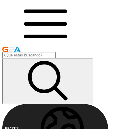
ES
EUR