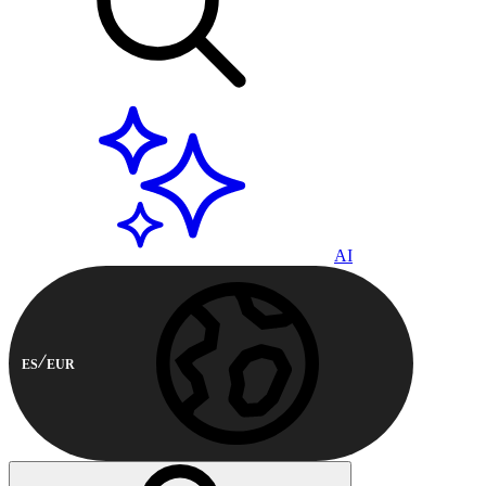
AI
ES
EUR