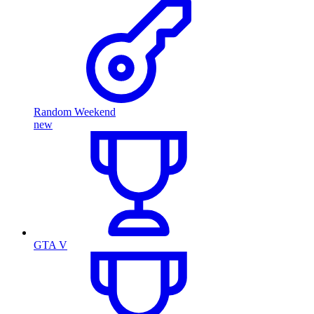
Random Weekend
new
GTA V