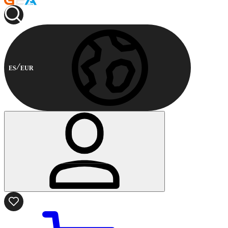
ES
EUR