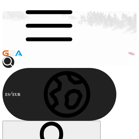
ES
EUR