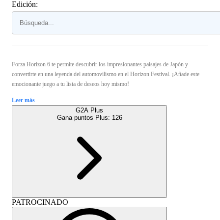
Edición:
Forza Horizon 6 te permite descubrir los impresionantes paisajes de Japón y
convertirte en una leyenda del automovilismo en el Horizon Festival. ¡Añade este
emocionante juego a tu lista de deseos hoy mismo!
Leer más
G2A Plus
Gana puntos Plus:
126
PATROCINADO