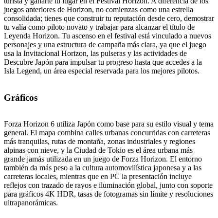
turista y ganarte tu lugar en el Festival Horizon. A diferencia de los
juegos anteriores de Horizon, no comienzas como una estrella
consolidada; tienes que construir tu reputación desde cero, demostrar
tu valía como piloto novato y trabajar para alcanzar el título de
Leyenda Horizon. Tu ascenso en el festival está vinculado a nuevos
personajes y una estructura de campaña más clara, ya que el juego
usa la Invitacional Horizon, las pulseras y las actividades de
Descubre Japón para impulsar tu progreso hasta que accedes a la
Isla Legend, un área especial reservada para los mejores pilotos.
Gráficos
Forza Horizon 6 utiliza Japón como base para su estilo visual y tema
general. El mapa combina calles urbanas concurridas con carreteras
más tranquilas, rutas de montaña, zonas industriales y regiones
alpinas con nieve, y la Ciudad de Tokio es el área urbana más
grande jamás utilizada en un juego de Forza Horizon. El entorno
también da más peso a la cultura automovilística japonesa y a las
carreteras locales, mientras que en PC la presentación incluye
reflejos con trazado de rayos e iluminación global, junto con soporte
para gráficos 4K HDR, tasas de fotogramas sin límite y resoluciones
ultrapanorámicas.