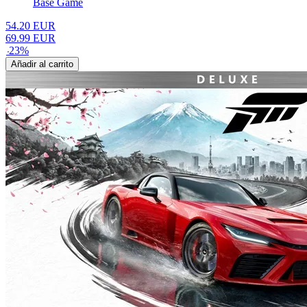
Base Game
54.20
EUR
69.99
EUR
-
23
%
Añadir al carrito