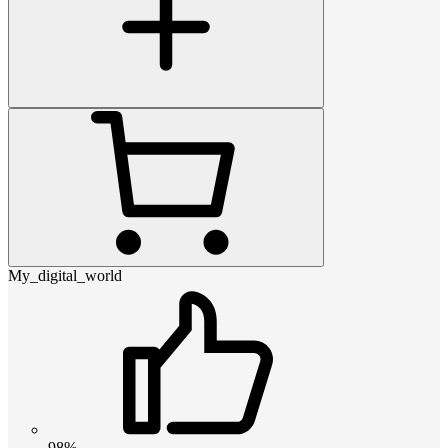
My_digital_world
98%