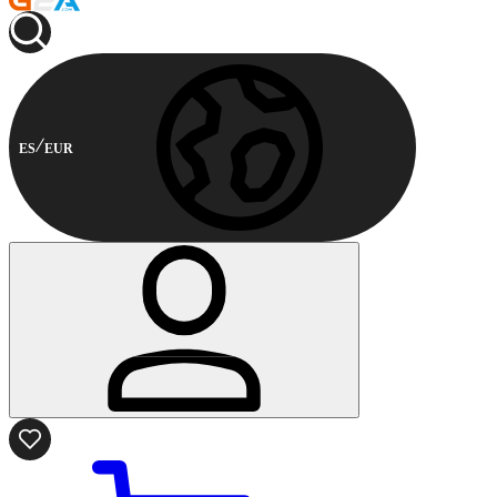
ES
EUR