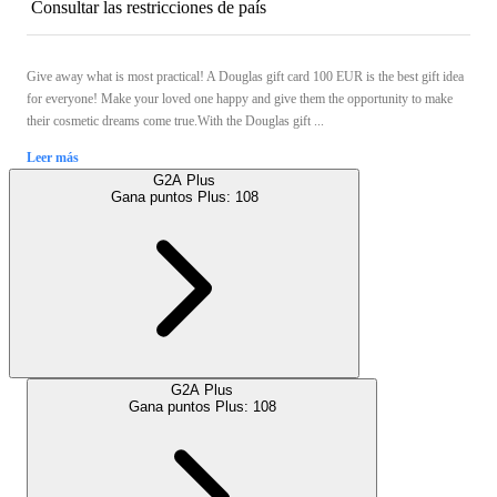
Consultar las restricciones de país
Give away what is most practical! A Douglas gift card 100 EUR is the best gift idea
for everyone! Make your loved one happy and give them the opportunity to make
their cosmetic dreams come true.With the Douglas gift ...
Leer más
G2A Plus
Gana puntos Plus:
108
G2A Plus
Gana puntos Plus:
108