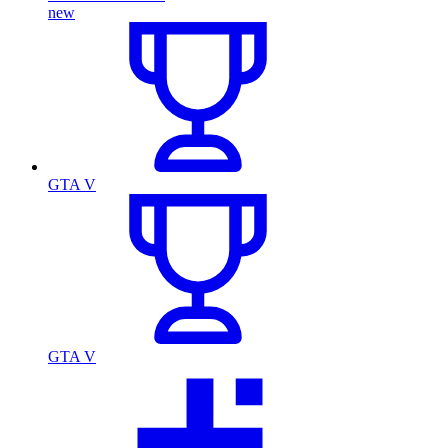
new
GTA V
GTA V