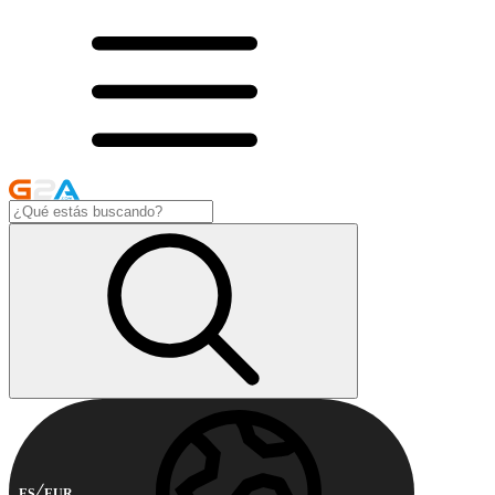
ES
EUR