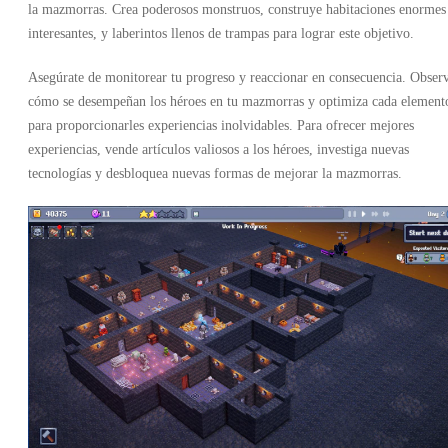
la mazmorras. Crea poderosos monstruos, construye habitaciones enormes
interesantes, y laberintos llenos de trampas para lograr este objetivo.
Asegúrate de monitorear tu progreso y reaccionar en consecuencia. Obser
cómo se desempeñan los héroes en tu mazmorras y optimiza cada element
para proporcionarles experiencias inolvidables. Para ofrecer mejores
experiencias, vende artículos valiosos a los héroes, investiga nuevas
tecnologías y desbloquea nuevas formas de mejorar la mazmorras.