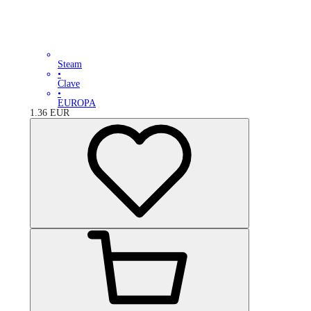
Steam
•
Clave
•
EUROPA
1.36
EUR