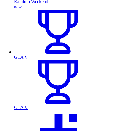
Random Weekend
new
GTA V
GTA V