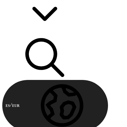
ES
EUR