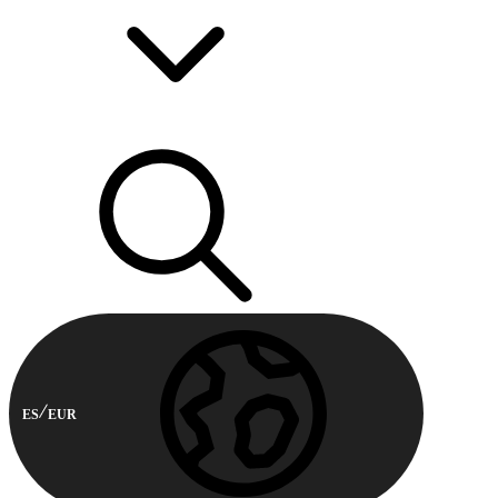
ES
EUR