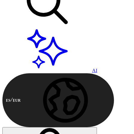
AI
ES
EUR