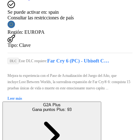
Se puede activar en:
spain
Consultar las restricciones de país
Región
:
EUROPA
Tipo
:
Clave
Far Cry 6 (PC) - Ubisoft Connect Key - EUROPE
Este DLC requiere:
DLC
Mejora tu experiencia con el Pase de Actualización del Juego del Año, que
incluye:Lost Between Worlds, la surrealista expansión de Far Cry® 6: conquista 15
pruebas únicas de vida o muerte en este emocionante nuevo capítu ...
Leer más
G2A Plus
Gana puntos Plus:
93