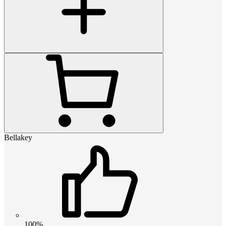
Bellakey
100%