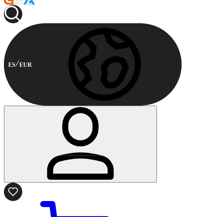
ES
EUR