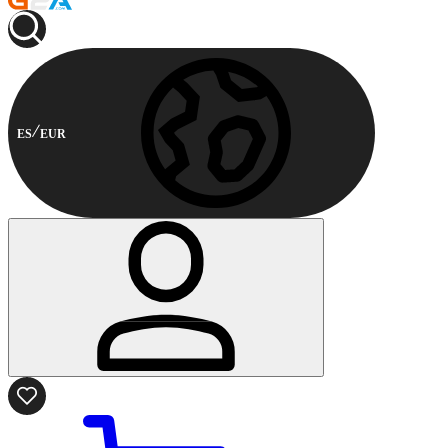
ES
EUR