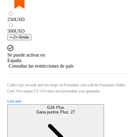
250
USD
500
USD
+
-2
+
-6
más
Se puede activar en
España
Consultar las restricciones de país
Collect epic rewards and rare drops on Farmskins.com with the Farmskins Wallet
Card. Win unique CS: GO skins and personalize your gameplay.
Leer más
G2A Plus
Gana puntos Plus:
27