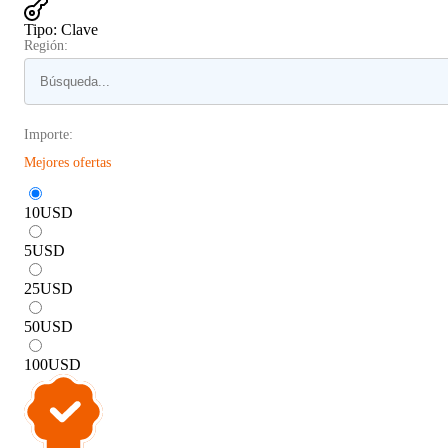
Tipo
:
Clave
Región:
Importe:
Mejores ofertas
10
USD
5
USD
25
USD
50
USD
100
USD