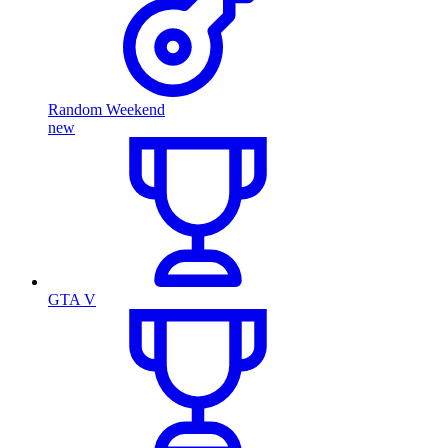
Random Weekend
new
GTA V