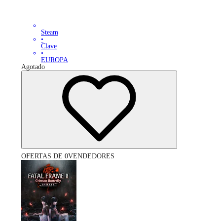
Steam
•
Clave
•
EUROPA
Agotado
OFERTAS DE 0VENDEDORES