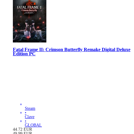
Fatal Frame II: Crimson Butterfly Remake Digital Deluxe
Edition PC
Steam
•
Clave
•
GLOBAL
44.72
EUR
49.99
EUR