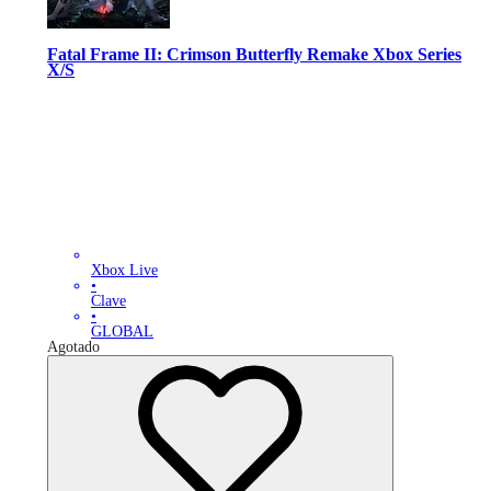
Fatal Frame II: Crimson Butterfly Remake Xbox Series
X/S
Xbox Live
•
Clave
•
GLOBAL
Agotado