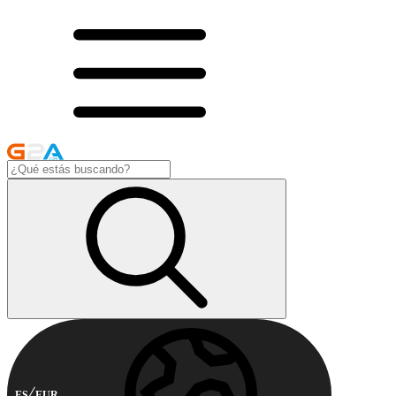
ES
EUR