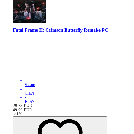
Fatal Frame II: Crimson Butterfly Remake PC
Steam
•
Clave
•
ROW
29.73
EUR
49.99
EUR
-
41
%