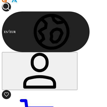
ES
EUR