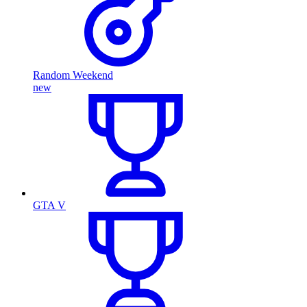
Random Weekend
new
GTA V