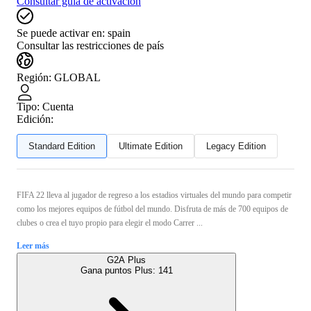
Consultar guía de activación
Se puede activar en:
spain
Consultar las restricciones de país
Región
:
GLOBAL
Tipo
:
Cuenta
Edición:
Standard Edition
Ultimate Edition
Legacy Edition
FIFA 22 lleva al jugador de regreso a los estadios virtuales del mundo para competir
como los mejores equipos de fútbol del mundo. Disfruta de más de 700 equipos de
clubes o crea el tuyo propio para elegir el modo Carrer ...
Leer más
G2A Plus
Gana puntos Plus:
141