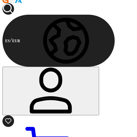
ES
EUR