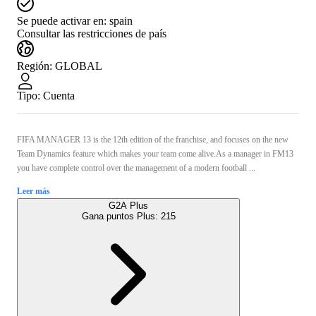
Se puede activar en:
spain
Consultar las restricciones de país
Región
:
GLOBAL
Tipo
:
Cuenta
FIFA MANAGER 13 is the 12th edition of the franchise, and focuses on the new
Team Dynamics feature which makes your team come alive.As a manager in FM13
you have complete control over the management of a modern football ...
Leer más
G2A Plus
Gana puntos Plus:
215