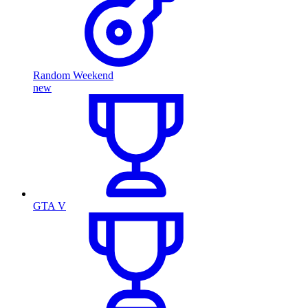
Random Weekend
new
GTA V